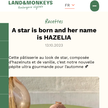
Panneau de gestion des cookies
Accueil
FR
Actus
Recettes
A star is born and her name
is HAZELIA
13.10.2023
Cette pâtisserie au look de star, composée
d’hazelnuts et de vanille, c’est notre nouvelle
pépite ultra gourmande pour l’automne 🍂