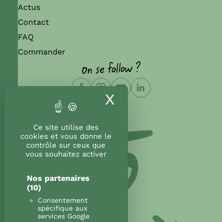
Actus
Contact
FAQ
Commander
On se follow ?
X
Masquer le band
Ce site utilise des
cookies et vous donne le
contrôle sur ceux que
vous souhaitez activer
Nos partenaires
(10)
Consentement
spécifique aux
services Google