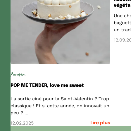
végéta
Une che
baguett
un tradi
12.09.2
Recettes
POP ME TENDER, love me sweet
La sortie ciné pour la Saint-Valentin ? Trop
classique ! Et si cette année, on innovait un
peu ? ...
12.02.2025
Lire plus