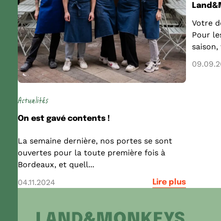
Land&M
Votre d
Pour le
saison, 
09.09.
Actualités
On est gavé contents !
La semaine dernière, nos portes se sont
ouvertes pour la toute première fois à
Bordeaux, et quell...
04.11.2024
Lire plus