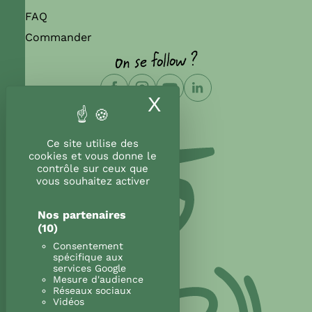
FAQ
Commander
On se follow ?
X
Masquer le band
Ce site utilise des
cookies et vous donne le
contrôle sur ceux que
vous souhaitez activer
Nos partenaires
(10)
Consentement
spécifique aux
services Google
Mesure d'audience
Réseaux sociaux
Vidéos