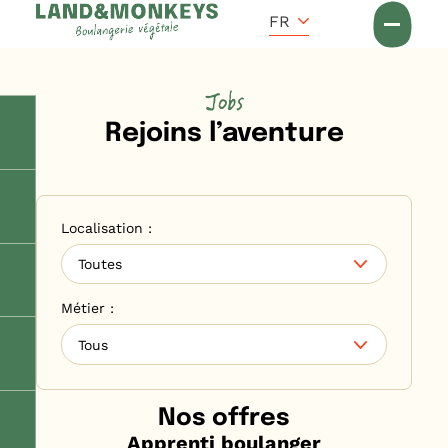
Panneau de gestion des cookies
Accueil
FR
Jobs
Rejoins l’aventure
Localisation :
Toutes
Métier :
Tous
Nos offres
Apprenti boulanger