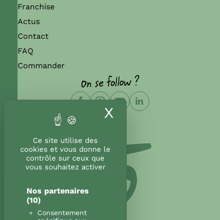
Franchise
Actus
Contact
FAQ
Commander
On se follow ?
X
Masquer le band
Ce site utilise des
cookies et vous donne le
contrôle sur ceux que
vous souhaitez activer
Nos partenaires
(10)
Consentement