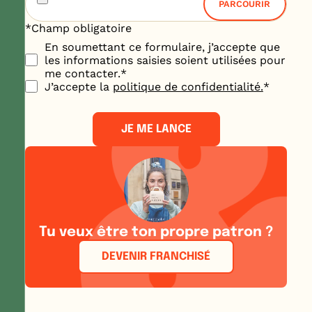
*Champ obligatoire
Infos
En soumettant ce formulaire, j’accepte que
de
les informations saisies soient utilisées pour
contact
*
me contacter.
*
RGPD
*
J’accepte la
politique de confidentialité.
*
Tu veux être ton propre patron ?
DEVENIR FRANCHISÉ