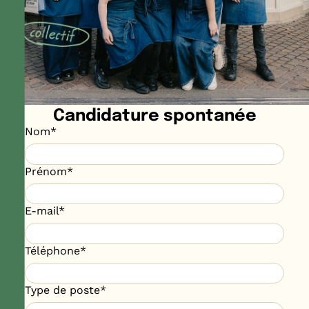
Candidature spontanée
Nom
*
Prénom
*
E-mail
*
Téléphone
*
Type de poste
*