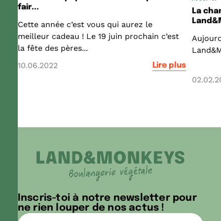
fair...
La cha
Land&
Cette année c’est vous qui aurez le
meilleur cadeau ! Le 19 juin prochain c’est
Aujourd
la fête des pères...
Land&Mo
10.06.2022
Lire plus
02.02.2
Inscris-toi à notre newsletter pour
ne rien louper de nos actus !