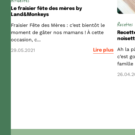
Actualités
Le fraisier fête des mères by
Land&Monkeys
Recettes
Fraisier Fête des Mères : c’est bientôt le
moment de gâter nos mamans ! À cette
Recette
noiset
occasion, c...
Ah la p
29.05.2021
Lire plus
c’est g
famille 
26.04.