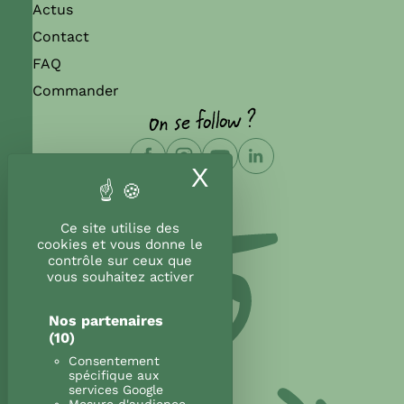
Actus
Contact
FAQ
Commander
On se follow ?
X
Masquer le band
Ce site utilise des
cookies et vous donne le
contrôle sur ceux que
vous souhaitez activer
Nos partenaires
(10)
Consentement
spécifique aux
services Google