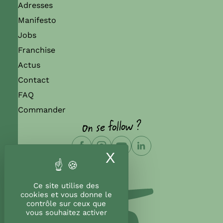
Adresses
Manifesto
Jobs
Franchise
Actus
Contact
FAQ
Commander
On se follow ?
X
Masquer le band
Ce site utilise des
cookies et vous donne le
contrôle sur ceux que
vous souhaitez activer