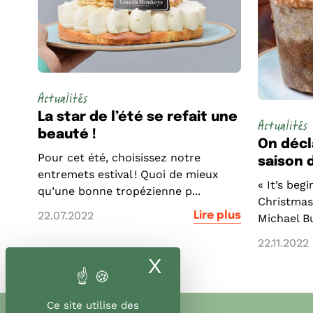
Actualités
La star de l’été se refait une
Actualités
beauté !
On décl
Pour cet été, choisissez notre
saison d
entremets estival ! Quoi de mieux
« It’s begi
qu’une bonne tropézienne p...
Christmas
22.07.2022
Lire plus
Michael Bu
22.11.2022
X
Masquer le band
Ce site utilise des