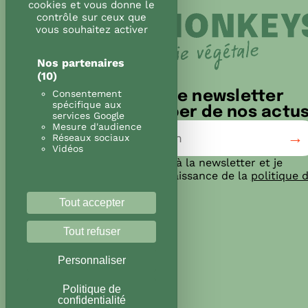
cookies et vous donne le
contrôle sur ceux que
vous souhaitez activer
Nos partenaires
(10)
Consentement
Inscris-toi à notre newsletter
spécifique aux
pour ne rien louper de nos actus
services Google
Mesure d'audience
Réseaux sociaux
Vidéos
J’accepte de m’inscrire à la newsletter et je
reconnais avoir pris connaissance de la
politique 
confidentialité
Tout accepter
Tout refuser
Personnaliser
Politique de
confidentialité