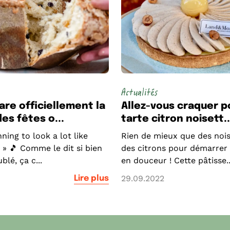
Actualités
are officiellement la
Allez-vous craquer p
es fêtes o...
tarte citron noisett..
nning to look a lot like
Rien de mieux que des nois
 » 🎵 Comme le dit si bien
des citrons pour démarrer 
blé, ça c...
en douceur ! Cette pâtisse..
29.09.2022
Lire plus
eau des cookies