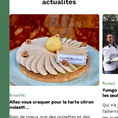
actualités
Portrait
Yumgo :
Actualités
les œuf
Allez-vous craquer pour la tarte citron
Qui n’a
noisett...
l’alter
Rien de mieux que des noisettes et des
les quel