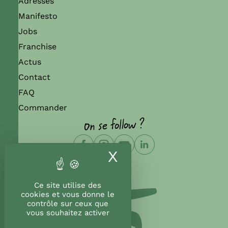
Adresses
Manifesto
Jobs
Franchise
Actus
Contact
FAQ
Commander
On se follow ?
X
Masquer le band
Ce site utilise des
cookies et vous donne le
contrôle sur ceux que
vous souhaitez activer