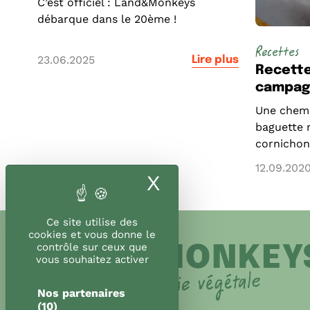
C’est officiel : Land&Monkeys
débarque dans le 20ème !
Recettes
23.06.2025
Lire plus
Recette
campag
Une chemi
baguette 
cornichons
12.09.202
X
Masquer le band
Ce site utilise des
cookies et vous donne le
contrôle sur ceux que
vous souhaitez activer
Nos partenaires
(10)