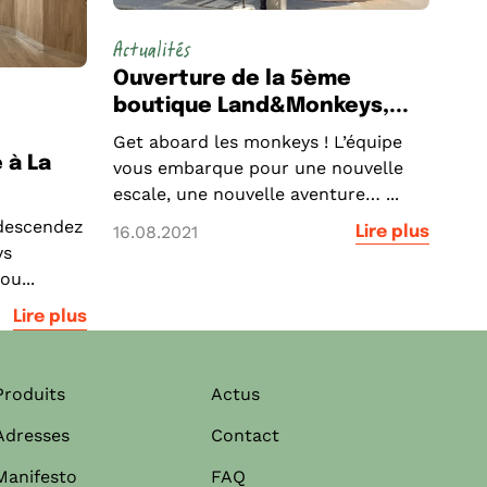
Actualités
Ouverture de la 5ème
boutique Land&Monkeys,...
Get aboard les monkeys ! L’équipe
 à La
vous embarque pour une nouvelle
escale, une nouvelle aventure… ...
, descendez
16.08.2021
Lire plus
ys
ou...
Lire plus
Produits
Actus
Adresses
Contact
Manifesto
FAQ