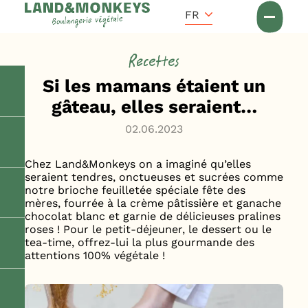
Panneau de gestion des cookies
Accueil
FR
Actus
Recettes
Si les mamans étaient un
gâteau, elles seraient…
02.06.2023
Chez Land&Monkeys on a imaginé qu’elles
seraient tendres, onctueuses et sucrées comme
notre brioche feuilletée spéciale fête des
mères, fourrée à la crème pâtissière et ganache
chocolat blanc et garnie de délicieuses pralines
roses ! Pour le petit-déjeuner, le dessert ou le
tea-time, offrez-lui la plus gourmande des
attentions 100% végétale !