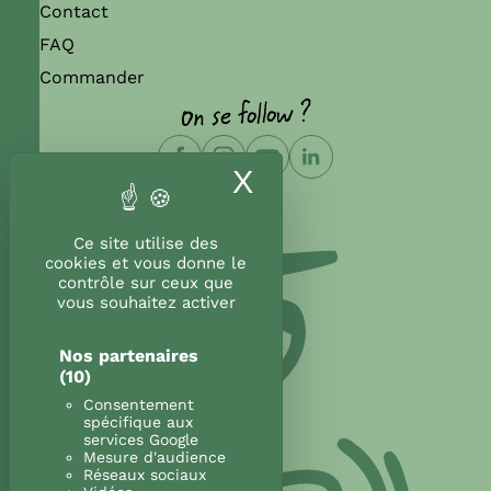
Contact
FAQ
Commander
On se follow ?
X
Masquer le band
Ce site utilise des
cookies et vous donne le
contrôle sur ceux que
vous souhaitez activer
Nos partenaires
(10)
Consentement
spécifique aux
services Google
Mesure d'audience
Réseaux sociaux