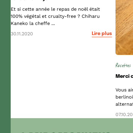
Et si cette année le repas de noël était
100% végétal et crualty-free ? Chiharu
Kaneko la cheffe ...
30.11.2020
Lire plus
Recettes
Merci c
Vous ai
berlino
alterna
07.10.2