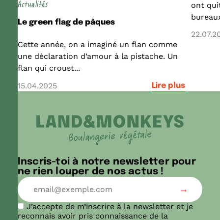
Actualités
ont quit
bureaux
Le green flag de pâques
22.07.2
Cette année, on a imaginé un flan comme
une déclaration d’amour à la pistache. Un
flan qui croust...
15.04.2025
Lire plus
Inscris-toi à notre newsletter pour
ne rien louper de nos actus !
J’accepte de m’inscrire à la newsletter et je
reconnais avoir pris connaissance de la