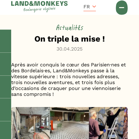
Panneau de gestion des cookies
Accueil
FR
Actus
Actualités
On triple la mise !
30.04.2025
Après avoir conquis le cœur des Parisien·nes et
des Bordelais·es, Land&Monkeys passe à la
vitesse supérieure : trois nouvelles adresses,
trois nouvelles aventures, et trois fois plus
d’occasions de craquer pour une viennoiserie
sans compromis !