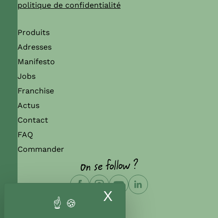
politique de confidentialité
Produits
Adresses
Manifesto
Jobs
Franchise
Actus
Contact
FAQ
Commander
On se follow ?
X
Masquer le band